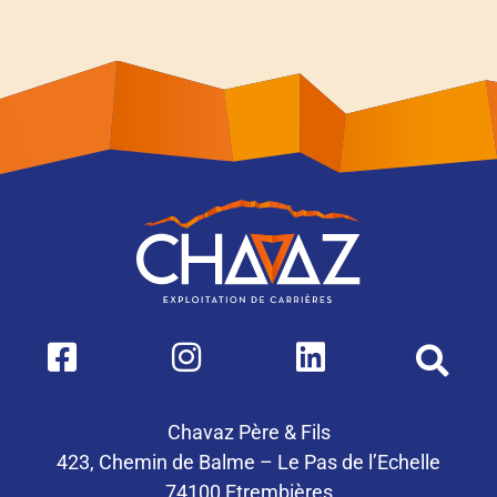
Chavaz Père & Fils
423, Chemin de Balme – Le Pas de l’Echelle
74100 Etrembières